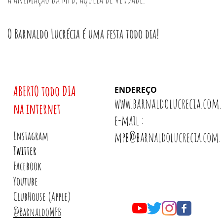
O Barnaldo Lucrécia é uma festa todo dia!
ABERTO todo DIA
ENDEREÇO
www.barnaldolucrecia.com.
na internet
e-mail :
Instagram
mpb@barnaldolucrecia.com.
Twitter
Facebook
Youtube
ClubHouse (Apple)
@BarnaldoMPB